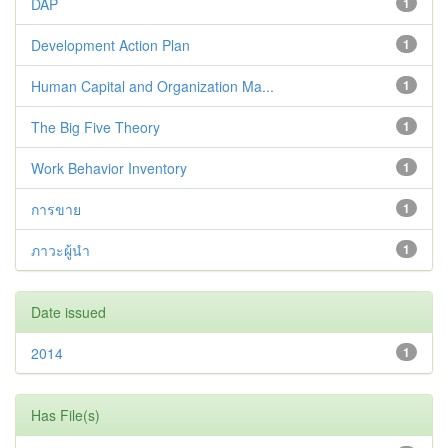
DAP
1
Development Action Plan
1
Human Capital and Organization Ma...
1
The Big Five Theory
1
Work Behavior Inventory
1
การขาย
1
ภาวะผู้นำ
1
Date issued
2014
1
Has File(s)