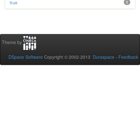
true
1
Theme by
DSpace Software
Copyright © 2002-2013
Duraspace
-
Feedback