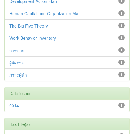
Development Action Plan
1
Human Capital and Organization Ma...
1
The Big Five Theory
1
Work Behavior Inventory
1
การขาย
1
ผู้จัดการ
1
ภาวะผู้นำ
1
Date issued
2014
1
Has File(s)