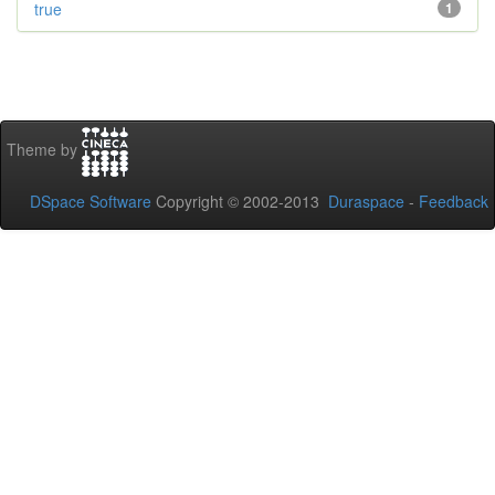
true
1
Theme by
DSpace Software
Copyright © 2002-2013
Duraspace
-
Feedback