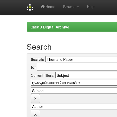
Home
Browse
Help
Skip
navigation
CMMU Digital Archive
Search
Search:
for
Current filters: