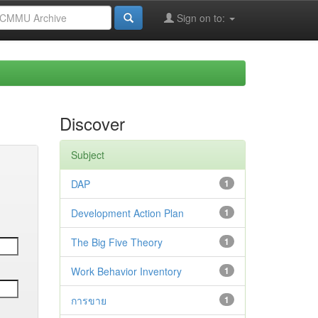
Sign on to:
Discover
Subject
DAP
1
Development Action Plan
1
The Big Five Theory
1
Work Behavior Inventory
1
การขาย
1