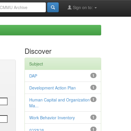
Sign on to:
Discover
Subject
DAP
1
Development Action Plan
1
Human Capital and Organization
1
Ma...
Work Behavior Inventory
1
การขาย
1