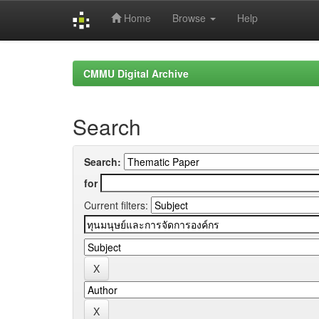
Home
Browse
Help
Skip
navigation
CMMU Digital Archive
Search
Search:
for
Current filters: