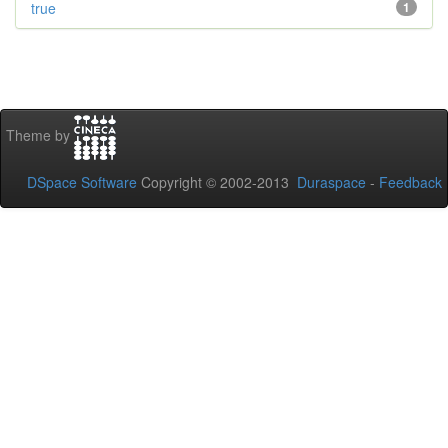
true
1
Theme by
DSpace Software
Copyright © 2002-2013
Duraspace
-
Feedback