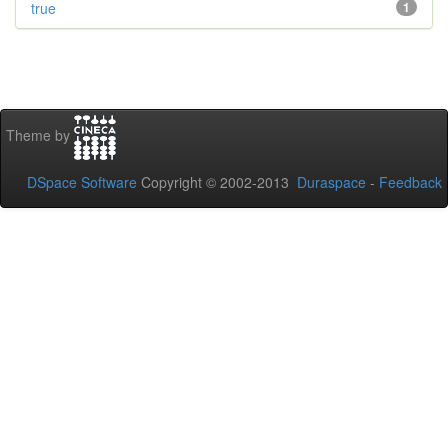
true
1
Theme by
DSpace Software
Copyright © 2002-2013
Duraspace
-
Feedback