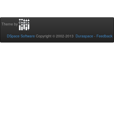
Theme by
DSpace Software
Copyright © 2002-2013
Duraspace
-
Feedback