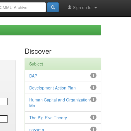
Sign on to:
Discover
Subject
DAP
1
Development Action Plan
1
Human Capital and Organization
1
Ma...
The Big Five Theory
1
การขาย
1