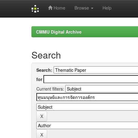
Home
Browse
Help
Skip
navigation
CMMU Digital Archive
Search
Search:
for
Current filters: