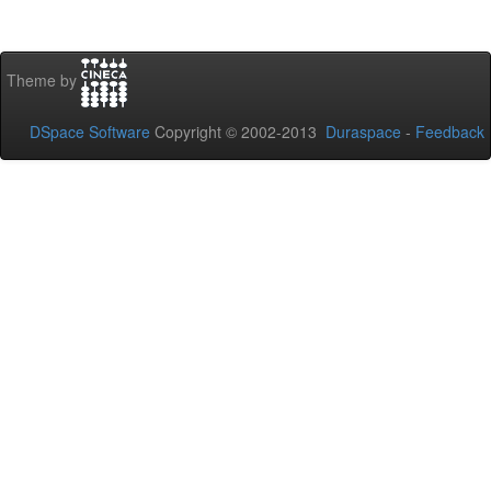
Theme by
DSpace Software
Copyright © 2002-2013
Duraspace
-
Feedback