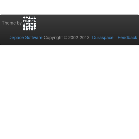
Theme by
DSpace Software
Copyright © 2002-2013
Duraspace
-
Feedback