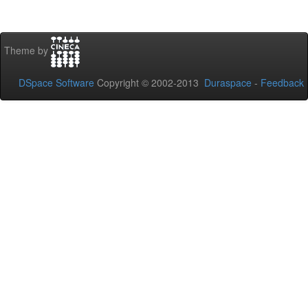
Theme by
DSpace Software
Copyright © 2002-2013
Duraspace
-
Feedback