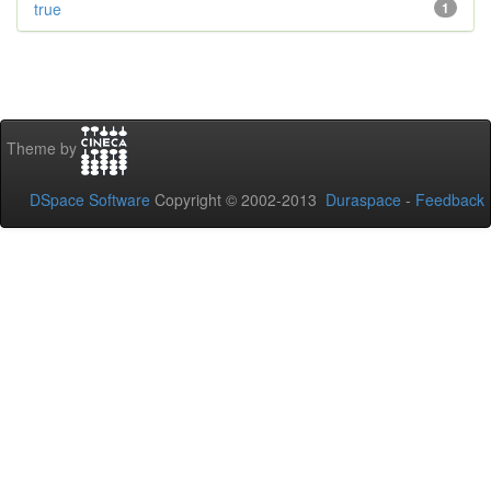
true
1
Theme by
DSpace Software
Copyright © 2002-2013
Duraspace
-
Feedback