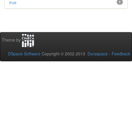
true
1
Theme by
DSpace Software
Copyright © 2002-2013
Duraspace
-
Feedback