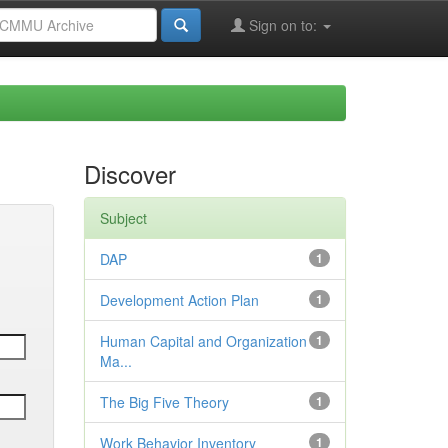
Sign on to:
Discover
Subject
DAP
1
Development Action Plan
1
Human Capital and Organization
1
Ma...
The Big Five Theory
1
Work Behavior Inventory
1