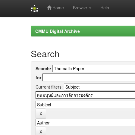
Home
Browse
Help
Skip
navigation
CMMU Digital Archive
Search
Search:
for
Current filters: