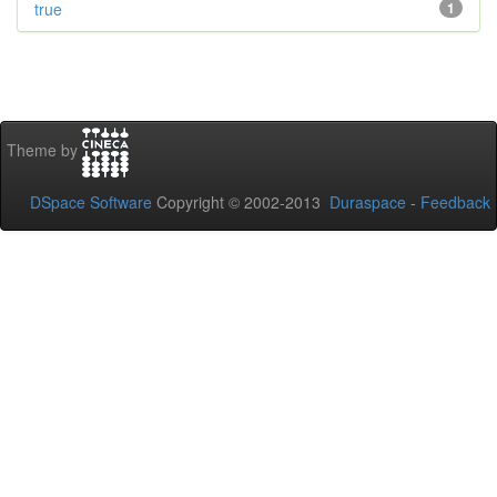
true
1
Theme by
DSpace Software
Copyright © 2002-2013
Duraspace
-
Feedback