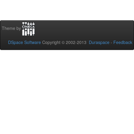
Theme by
DSpace Software
Copyright © 2002-2013
Duraspace
-
Feedback