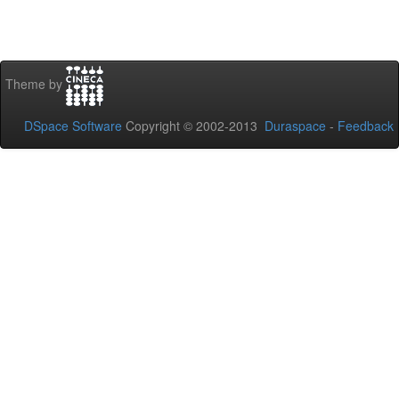
Theme by
DSpace Software
Copyright © 2002-2013
Duraspace
-
Feedback