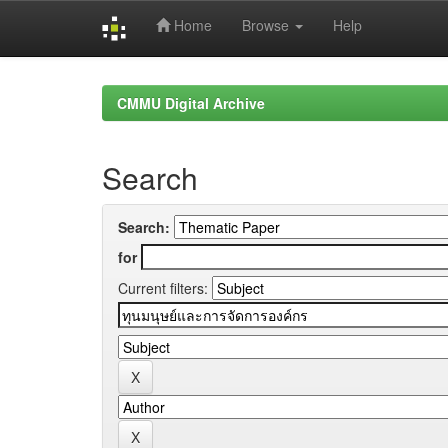
Home
Browse
Help
Skip
navigation
CMMU Digital Archive
Search
Search:
for
Current filters: