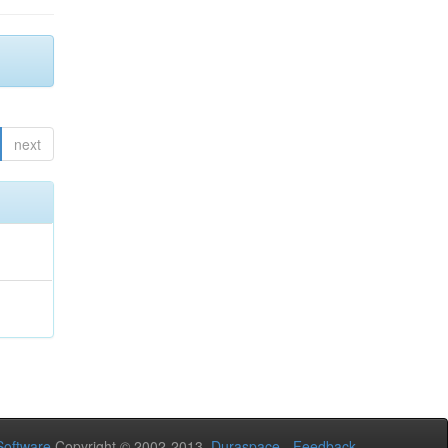
next
oftware
Copyright © 2002-2013
Duraspace
-
Feedback