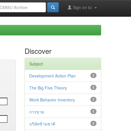
Sign on to:
Discover
Subject
Development Action Plan
1
The Big Five Theory
1
Work Behavior Inventory
1
การขาย
1
บริษัทข้ามชาติ
1