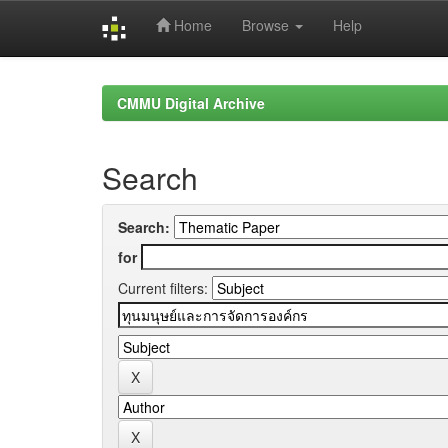
Home
Browse
Help
Skip
navigation
CMMU Digital Archive
Search
Search:
for
Current filters: