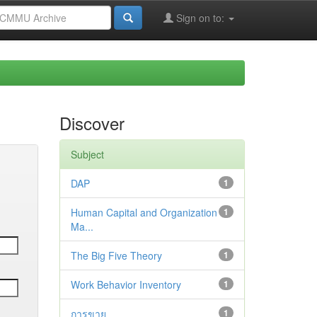
Sign on to:
Discover
Subject
DAP
1
Human Capital and Organization
1
Ma...
The Big Five Theory
1
Work Behavior Inventory
1
การขาย
1