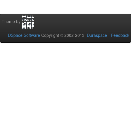
Theme by
DSpace Software
Copyright © 2002-2013
Duraspace
-
Feedback