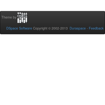
Theme by
DSpace Software
Copyright © 2002-2013
Duraspace
-
Feedback