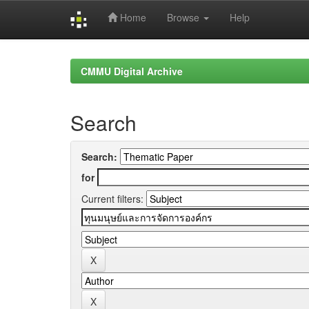
Home
Browse
Help
Skip
navigation
CMMU Digital Archive
Search
Search:
for
Current filters: