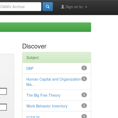
Sign on to:
Discover
Subject
DAP
1
Human Capital and Organization
1
Ma...
The Big Five Theory
1
Work Behavior Inventory
1
การขาย
1