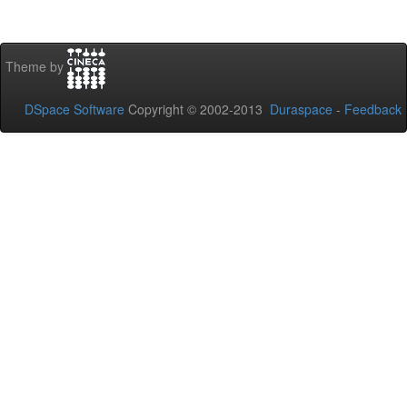
Theme by
DSpace Software
Copyright © 2002-2013
Duraspace
-
Feedback