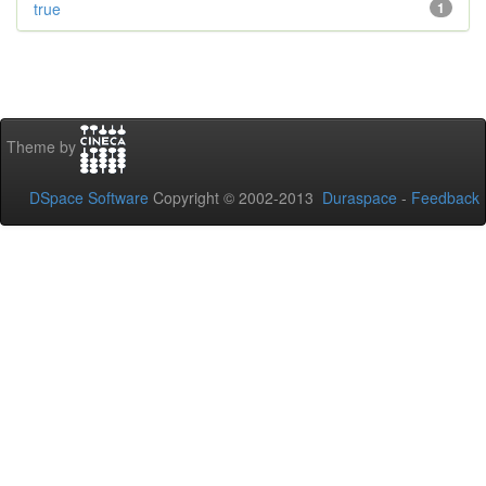
true
1
Theme by
DSpace Software
Copyright © 2002-2013
Duraspace
-
Feedback