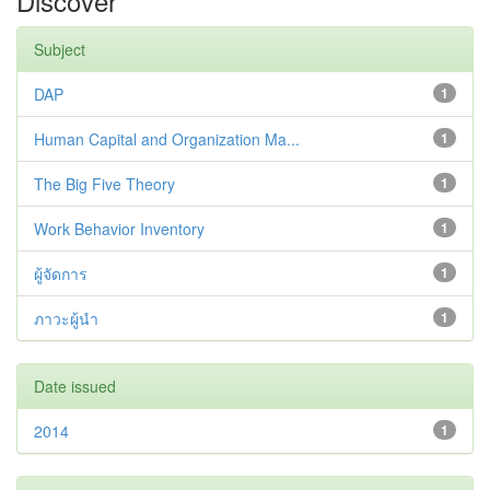
Discover
Subject
DAP
1
Human Capital and Organization Ma...
1
The Big Five Theory
1
Work Behavior Inventory
1
ผู้จัดการ
1
ภาวะผู้นำ
1
Date issued
2014
1