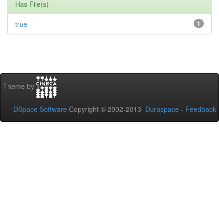
Has File(s)
true
1
Theme by
DSpace Software
Copyright © 2002-2013
Duraspace
-
Feedback