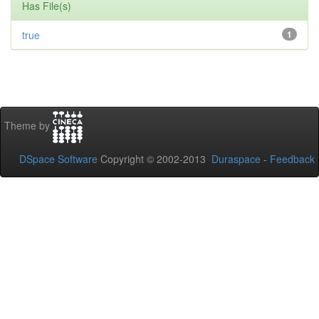
Has File(s)
true
1
Theme by
DSpace Software
Copyright © 2002-2013
Duraspace
-
Feedback