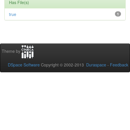
Has File(s)
true
1
Theme by
DSpace Software
Copyright © 2002-2013
Duraspace
-
Feedback