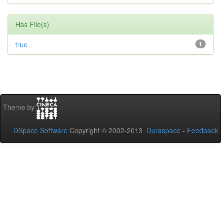
Has File(s)
true
1
Theme by
DSpace Software
Copyright © 2002-2013
Duraspace
-
Feedback