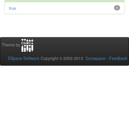
true
1
Theme by
DSpace Software
Copyright © 2002-2013
Duraspace
-
Feedback