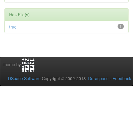
Has File(s)
true
1
Theme by
DSpace Software
Copyright © 2002-2013
Duraspace
-
Feedback