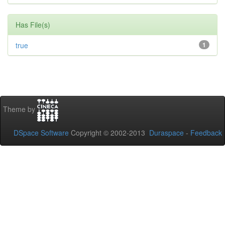
Has File(s)
true
1
Theme by
DSpace Software
Copyright © 2002-2013
Duraspace
-
Feedback