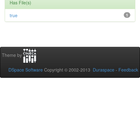
Has File(s)
true
1
Theme by
DSpace Software
Copyright © 2002-2013
Duraspace
-
Feedback