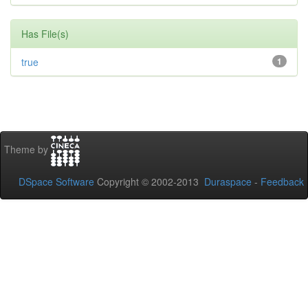
Has File(s)
true
1
Theme by
DSpace Software
Copyright © 2002-2013
Duraspace
-
Feedback