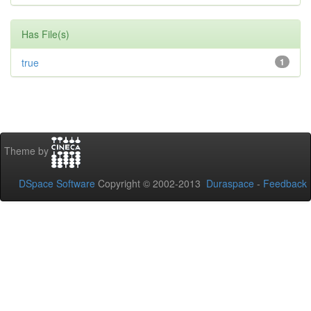
Has File(s)
true
1
Theme by
DSpace Software
Copyright © 2002-2013
Duraspace
-
Feedback