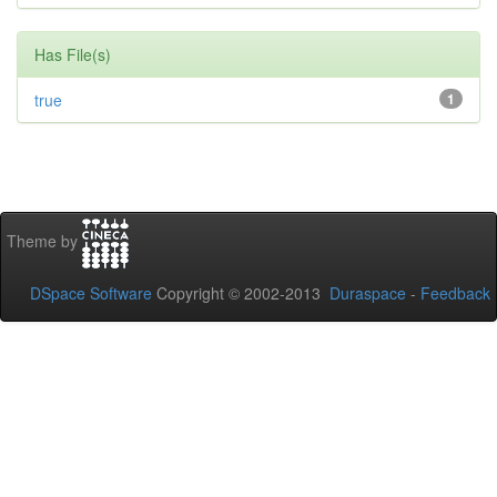
Has File(s)
true
1
Theme by
DSpace Software
Copyright © 2002-2013
Duraspace
-
Feedback