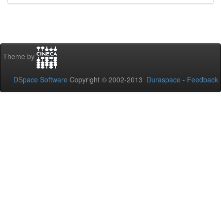
Theme by
DSpace Software
Copyright © 2002-2013
Duraspace
-
Feedback