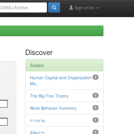
Sign on to:
Discover
Subject
Human Capital and Organization
1
Ma...
The Big Five Theory
1
Work Behavior Inventory
1
การขาย
1
ผู้จัดการ
1