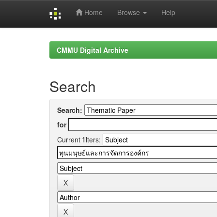
Home
Browse
Help
Skip
navigation
CMMU Digital Archive
Search
Search:
for
Current filters: