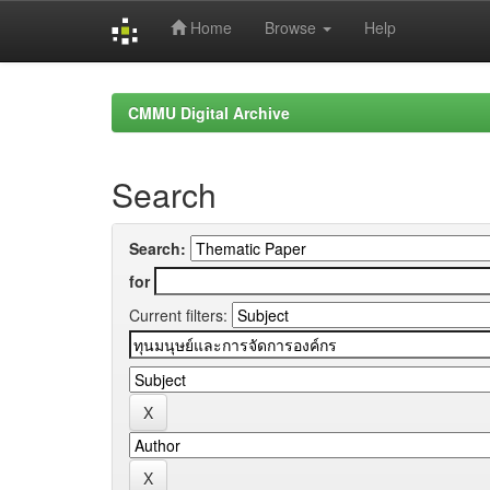
Home
Browse
Help
Skip
navigation
CMMU Digital Archive
Search
Search:
for
Current filters: