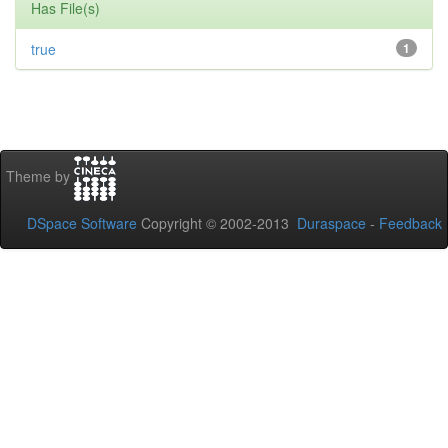
Has File(s)
true
1
Theme by
DSpace Software
Copyright © 2002-2013
Duraspace
-
Feedback