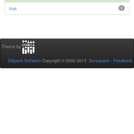
true
1
Theme by
DSpace Software
Copyright © 2002-2013
Duraspace
-
Feedback