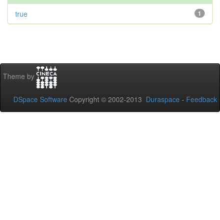
true
1
Theme by
DSpace Software
Copyright © 2002-2013
Duraspace
-
Feedback