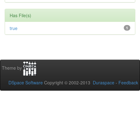
Has File(s)
true
1
Theme by
DSpace Software
Copyright © 2002-2013
Duraspace
-
Feedback