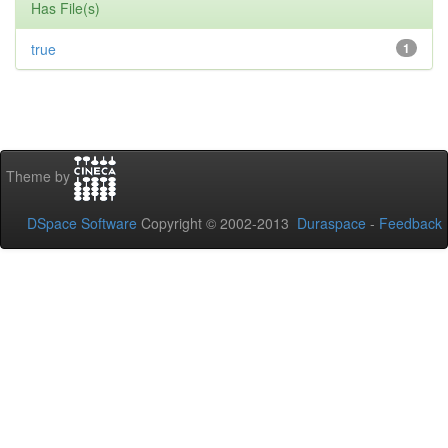
Has File(s)
true
1
Theme by
DSpace Software
Copyright © 2002-2013
Duraspace
-
Feedback