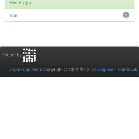
Has File(s)
true
1
Theme by
DSpace Software
Copyright © 2002-2013
Duraspace
-
Feedback