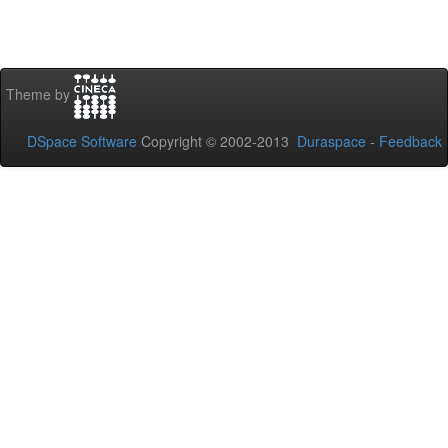
Theme by
DSpace Software
Copyright © 2002-2013
Duraspace
-
Feedback