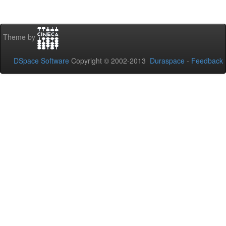
Theme by
DSpace Software
Copyright © 2002-2013
Duraspace
-
Feedback