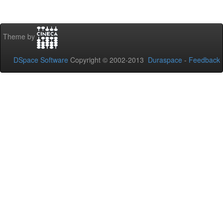
Theme by
DSpace Software
Copyright © 2002-2013
Duraspace
-
Feedback