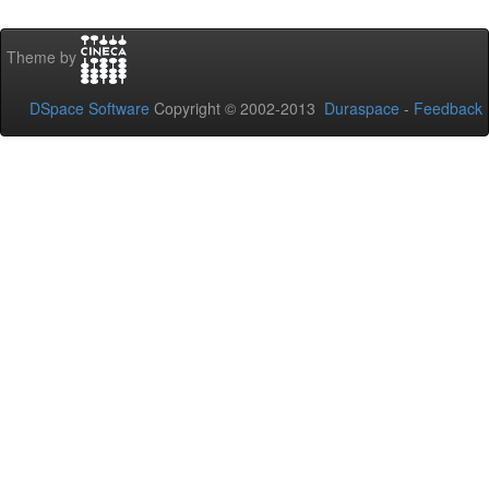
Theme by
DSpace Software
Copyright © 2002-2013
Duraspace
-
Feedback