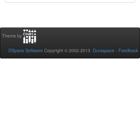
Theme by
DSpace Software
Copyright © 2002-2013
Duraspace
-
Feedback