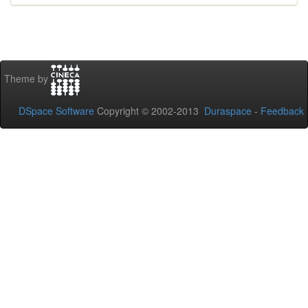
Theme by
DSpace Software
Copyright © 2002-2013
Duraspace
-
Feedback